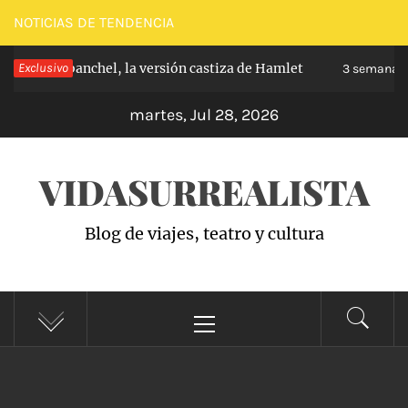
Saltar
NOTICIAS DE TENDENCIA
al
pe de Carabanchel, la versión castiza de Hamlet
Exclusivo
contenido
3 semanas h
martes, Jul 28, 2026
VIDASURREALISTA
Blog de viajes, teatro y cultura
Menú
principal