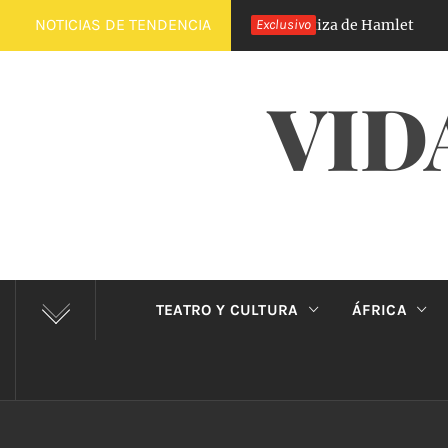
Saltar
NOTICIAS DE TENDENCIA
El Príncipe de Carabanchel, la versión castiza de Hamlet
Exclusivo
3
al
contenido
VID
TEATRO Y CULTURA
ÁFRICA