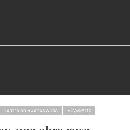
:
Teatro en Buenos Aires
Vita&Arts