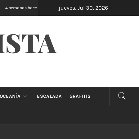
jueves, Jul 30, 2026
Oveja Negra: el unipersonal que se ríe de los m
4 semanas hace
ISTA
OCEANÍA
ESCALADA
GRAFITIS