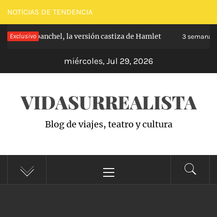
Saltar
NOTICIAS DE TENDENCIA
al
pe de Carabanchel, la versión castiza de Hamlet
Exclusivo
contenido
3 semanas h
miércoles, Jul 29, 2026
VIDASURREALISTA
Blog de viajes, teatro y cultura
Menú
principal