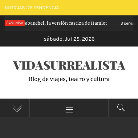
Saltar
NOTICIAS DE TENDENCIA
al
cipe de Carabanchel, la versión castiza de Hamlet
Exclusivo
contenido
3 semanas
sábado, Jul 25, 2026
VIDASURREALISTA
Blog de viajes, teatro y cultura
Menú
principal