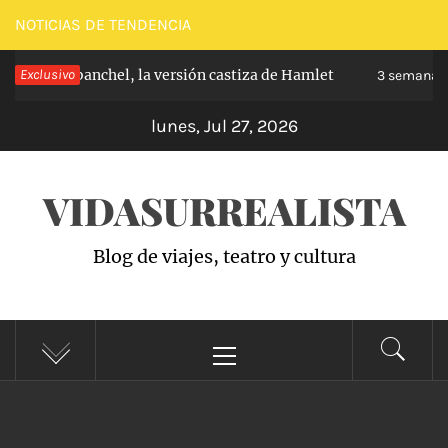
Saltar
NOTICIAS DE TENDENCIA
al
ipe de Carabanchel, la versión castiza de Hamlet
Exclusivo
contenido
3 semanas 
lunes, Jul 27, 2026
VIDASURREALISTA
Blog de viajes, teatro y cultura
Menú
principal