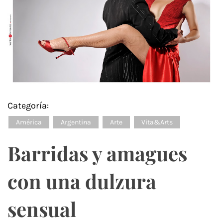
Categoría:
América
Argentina
Arte
Vita&Arts
Barridas y amagues
con una dulzura
sensual