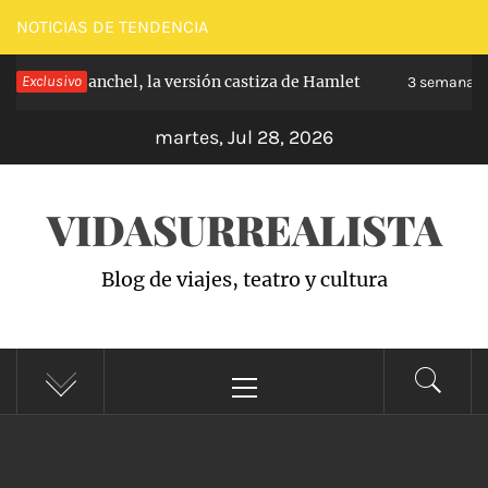
Saltar
NOTICIAS DE TENDENCIA
al
pe de Carabanchel, la versión castiza de Hamlet
Exclusivo
contenido
3 semanas h
martes, Jul 28, 2026
VIDASURREALISTA
Blog de viajes, teatro y cultura
Menú
principal