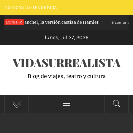
Saltar
NOTICIAS DE TENDENCIA
al
pe de Carabanchel, la versión castiza de Hamlet
Exclusivo
contenido
3 semanas h
lunes, Jul 27, 2026
VIDASURREALISTA
Blog de viajes, teatro y cultura
Menú
principal