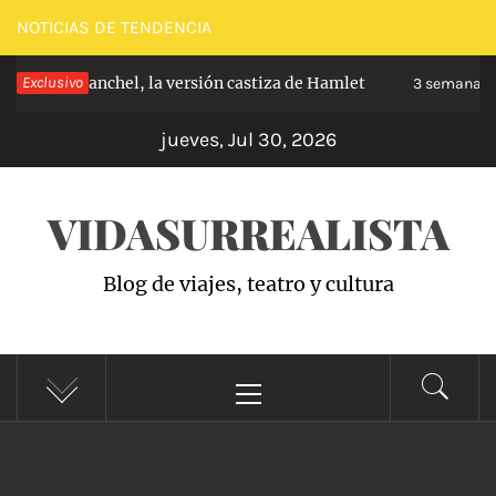
Saltar
NOTICIAS DE TENDENCIA
al
pe de Carabanchel, la versión castiza de Hamlet
Exclusivo
contenido
3 semanas h
jueves, Jul 30, 2026
VIDASURREALISTA
Blog de viajes, teatro y cultura
Menú
principal