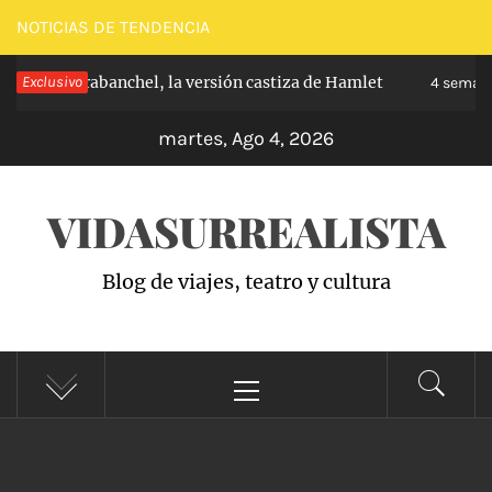
Saltar
NOTICIAS DE TENDENCIA
al
ncipe de Carabanchel, la versión castiza de Hamlet
Exclusivo
contenido
4 semana
martes, Ago 4, 2026
VIDASURREALISTA
Blog de viajes, teatro y cultura
Menú
principal