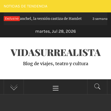
Saltar
NOTICIAS DE TENDENCIA
al
pe de Carabanchel, la versión castiza de Hamlet
Exclusivo
contenido
3 semanas h
martes, Jul 28, 2026
VIDASURREALISTA
Blog de viajes, teatro y cultura
Menú
principal