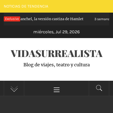
Saltar
NOTICIAS DE TENDENCIA
al
pe de Carabanchel, la versión castiza de Hamlet
Exclusivo
contenido
3 semanas h
miércoles, Jul 29, 2026
VIDASURREALISTA
Blog de viajes, teatro y cultura
Menú
principal