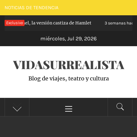
Saltar
NOTICIAS DE TENDENCIA
al
 Carabanchel, la versión castiza de Hamlet
Exclusivo
contenido
3 semanas hace
miércoles, Jul 29, 2026
VIDASURREALISTA
Blog de viajes, teatro y cultura
Menú
principal