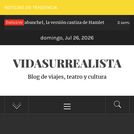
Saltar
NOTICIAS DE TENDENCIA
al
cipe de Carabanchel, la versión castiza de Hamlet
Exclusivo
contenido
3 semanas
domingo, Jul 26, 2026
VIDASURREALISTA
Blog de viajes, teatro y cultura
Menú
principal