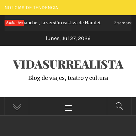
Saltar
NOTICIAS DE TENDENCIA
al
ipe de Carabanchel, la versión castiza de Hamlet
Exclusivo
contenido
3 semanas 
lunes, Jul 27, 2026
VIDASURREALISTA
Blog de viajes, teatro y cultura
Menú
principal