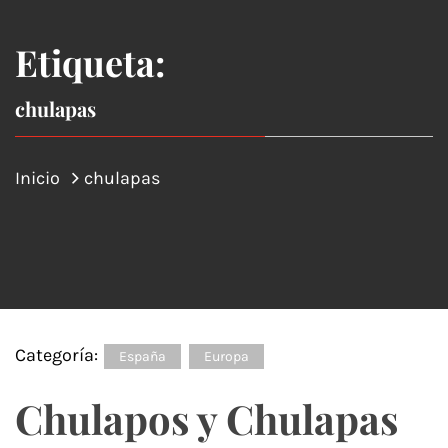
Etiqueta:
chulapas
Inicio
chulapas
Categoría:
España
Europa
Chulapos y Chulapas