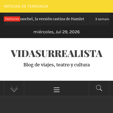
Saltar
NOTICIAS DE TENDENCIA
al
ipe de Carabanchel, la versión castiza de Hamlet
Exclusivo
contenido
3 semanas 
miércoles, Jul 29, 2026
VIDASURREALISTA
Blog de viajes, teatro y cultura
Menú
principal