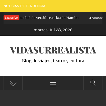
Saltar
NOTICIAS DE TENDENCIA
al
pe de Carabanchel, la versión castiza de Hamlet
Exclusivo
contenido
3 semanas h
martes, Jul 28, 2026
VIDASURREALISTA
Blog de viajes, teatro y cultura
Menú
principal