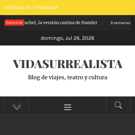
Saltar
NOTICIAS DE TENDENCIA
al
e de Carabanchel, la versión castiza de Hamlet
Exclusivo
contenido
3 semanas ha
domingo, Jul 26, 2026
VIDASURREALISTA
Blog de viajes, teatro y cultura
Menú
principal