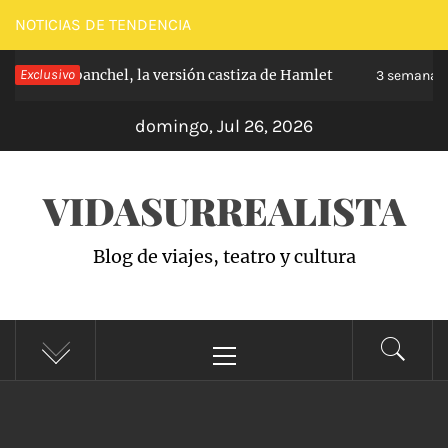
Saltar
NOTICIAS DE TENDENCIA
al
ipe de Carabanchel, la versión castiza de Hamlet
Exclusivo
contenido
3 semanas 
domingo, Jul 26, 2026
VIDASURREALISTA
Blog de viajes, teatro y cultura
Menú
principal