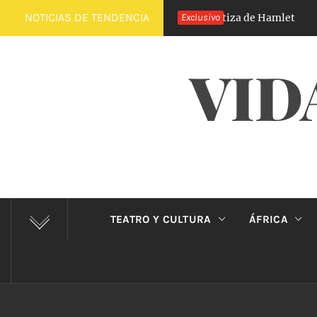
Saltar
NOTICIAS DE TENDENCIA
El Príncipe de Carabanchel, la versión castiza de Hamlet
Exclusivo
3
al
contenido
VID
TEATRO Y CULTURA
ÁFRICA