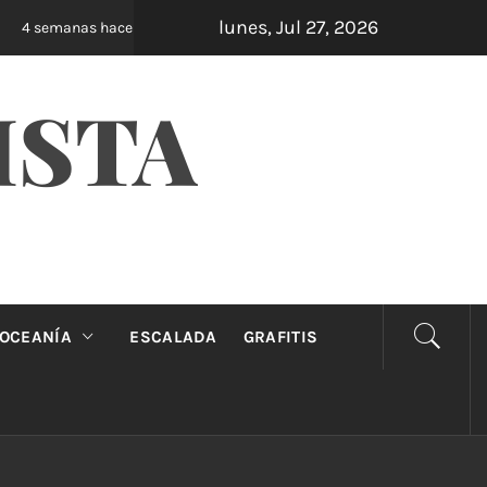
lunes, Jul 27, 2026
Oveja Negra: el unipersonal que se ríe de los m
4 semanas hace
ISTA
OCEANÍA
ESCALADA
GRAFITIS