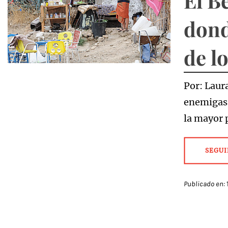
El B
dond
de l
Por: Laur
enemigas d
la mayor p
SEGUI
Publicado en: