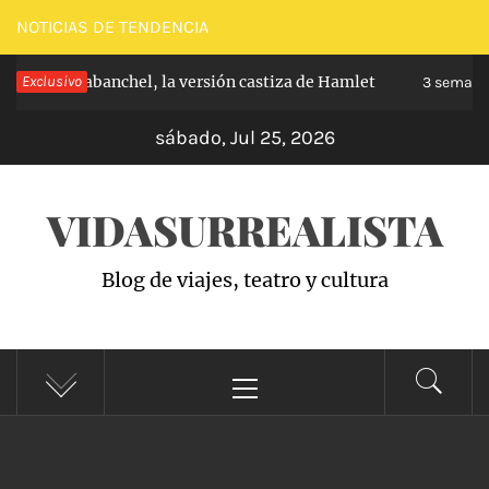
Saltar
NOTICIAS DE TENDENCIA
al
cipe de Carabanchel, la versión castiza de Hamlet
Exclusivo
contenido
3 semanas
sábado, Jul 25, 2026
VIDASURREALISTA
Blog de viajes, teatro y cultura
Menú
principal