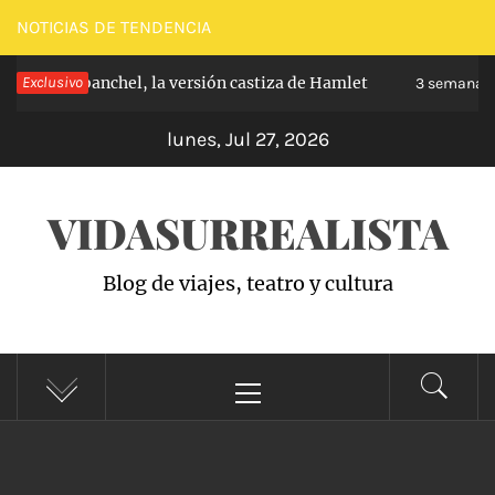
Saltar
NOTICIAS DE TENDENCIA
al
pe de Carabanchel, la versión castiza de Hamlet
Exclusivo
contenido
3 semanas h
lunes, Jul 27, 2026
VIDASURREALISTA
Blog de viajes, teatro y cultura
Menú
principal