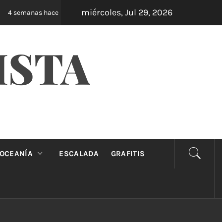
miércoles, Jul 29, 2026
Oveja Negra: el unipersonal que se ríe de los ma
 semanas hace
ISTA
OCEANÍA
ESCALADA
GRAFITIS