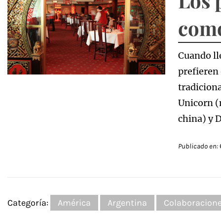
Los 
como
Cuando ll
prefieren
tradicion
Unicorn (
china) y 
Publicado en:
Categoría:
América
Argentina
Colaboracion