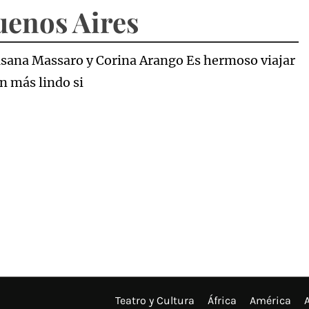
uenos Aires
Susana Massaro y Corina Arango Es hermoso viajar
ún más lindo si
Teatro y Cultura
África
América