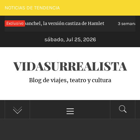
Saltar
NOTICIAS DE TENDENCIA
al
ipe de Carabanchel, la versión castiza de Hamlet
Exclusivo
contenido
3 semanas 
sábado, Jul 25, 2026
VIDASURREALISTA
Blog de viajes, teatro y cultura
Menú
principal