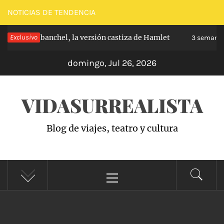
Saltar
NOTICIAS DE TENDENCIA
al
ipe de Carabanchel, la versión castiza de Hamlet
Exclusivo
contenido
3 semanas 
domingo, Jul 26, 2026
VIDASURREALISTA
Blog de viajes, teatro y cultura
Menú
principal