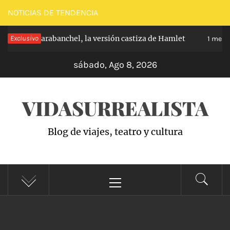
Saltar
NOTICIAS DE TENDENCIA
al
íncipe de Carabanchel, la versión castiza de Hamlet
Exclusivo
contenido
1 mes h
sábado, Ago 8, 2026
VIDASURREALISTA
Blog de viajes, teatro y cultura
Menú
principal