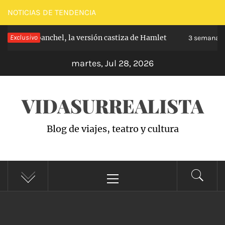
Saltar
NOTICIAS DE TENDENCIA
al
pe de Carabanchel, la versión castiza de Hamlet
Exclusivo
contenido
3 semanas h
martes, Jul 28, 2026
VIDASURREALISTA
Blog de viajes, teatro y cultura
Menú
principal