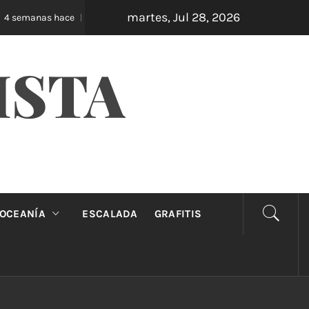
martes, Jul 28, 2026
Oveja Negra: el unipersonal que se ríe de los ma
 semanas hace
ISTA
OCEANÍA
ESCALADA
GRAFITIS