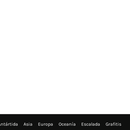
Antártida
Asia
Europa
Oceanía
Escalada
Grafitis