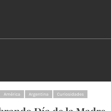
:
América
Argentina
Curiosidades