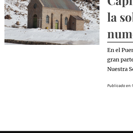
Capi
la s
nume
En el Puen
gran parte
Nuestra S
Publicado en: