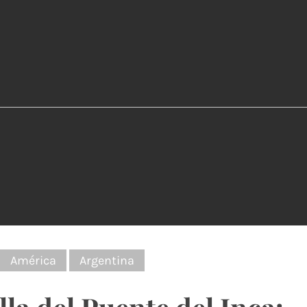
:
América
Argentina