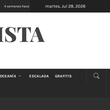
martes, Jul 28, 2026
Oveja Negra: el unipersonal que se ríe de los m
4 semanas hace
ISTA
OCEANÍA
ESCALADA
GRAFITIS