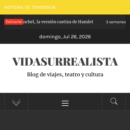
Saltar
NOTICIAS DE TENDENCIA
al
e de Carabanchel, la versión castiza de Hamlet
Exclusivo
contenido
3 semanas ha
domingo, Jul 26, 2026
VIDASURREALISTA
Blog de viajes, teatro y cultura
Menú
principal