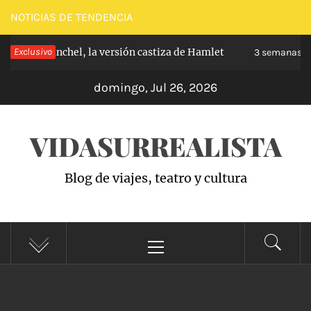
Saltar
NOTICIAS DE TENDENCIA
al
e de Carabanchel, la versión castiza de Hamlet
Exclusivo
contenido
3 semanas ha
domingo, Jul 26, 2026
VIDASURREALISTA
Blog de viajes, teatro y cultura
Menú
principal