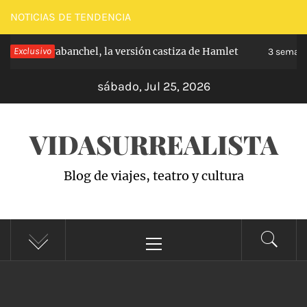
Saltar
NOTICIAS DE TENDENCIA
al
cipe de Carabanchel, la versión castiza de Hamlet
Exclusivo
contenido
3 semanas
sábado, Jul 25, 2026
VIDASURREALISTA
Blog de viajes, teatro y cultura
Menú
principal