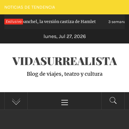
Saltar
NOTICIAS DE TENDENCIA
al
pe de Carabanchel, la versión castiza de Hamlet
Exclusivo
contenido
3 semanas h
lunes, Jul 27, 2026
VIDASURREALISTA
Blog de viajes, teatro y cultura
Menú
principal