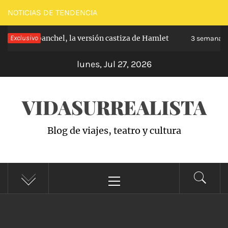
Saltar
NOTICIAS DE TENDENCIA
al
pe de Carabanchel, la versión castiza de Hamlet
Exclusivo
contenido
3 semanas h
lunes, Jul 27, 2026
VIDASURREALISTA
Blog de viajes, teatro y cultura
Menú
principal