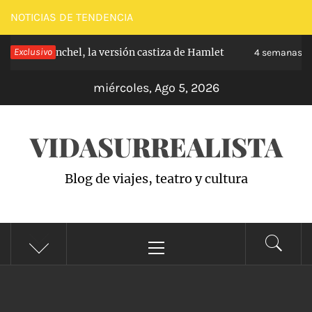
Saltar
NOTICIAS DE TENDENCIA
al
 de Carabanchel, la versión castiza de Hamlet
Exclusivo
contenido
4 semanas hac
miércoles, Ago 5, 2026
VIDASURREALISTA
Blog de viajes, teatro y cultura
Menú
principal