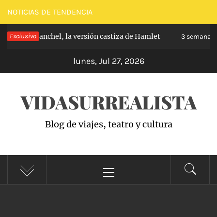
Saltar
NOTICIAS DE TENDENCIA
al
pe de Carabanchel, la versión castiza de Hamlet
Exclusivo
contenido
3 semanas h
lunes, Jul 27, 2026
VIDASURREALISTA
Blog de viajes, teatro y cultura
Menú
principal