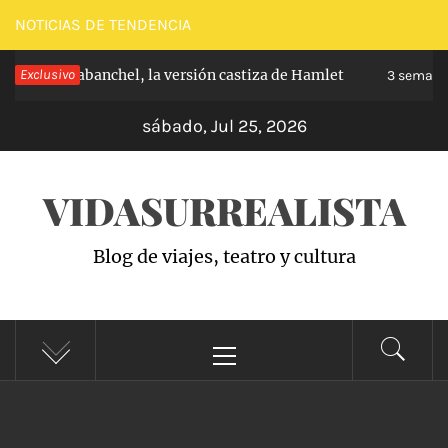
Saltar
NOTICIAS DE TENDENCIA
al
cipe de Carabanchel, la versión castiza de Hamlet
Exclusivo
contenido
3 semanas
sábado, Jul 25, 2026
VIDASURREALISTA
Blog de viajes, teatro y cultura
Menú
principal