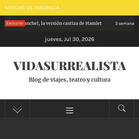
Saltar
NOTICIAS DE TENDENCIA
al
 de Carabanchel, la versión castiza de Hamlet
Exclusivo
contenido
3 semanas ha
jueves, Jul 30, 2026
VIDASURREALISTA
Blog de viajes, teatro y cultura
Menú
principal