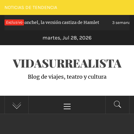
Saltar
NOTICIAS DE TENDENCIA
al
pe de Carabanchel, la versión castiza de Hamlet
Exclusivo
contenido
3 semanas h
martes, Jul 28, 2026
VIDASURREALISTA
Blog de viajes, teatro y cultura
Menú
principal