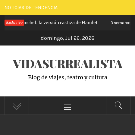
Saltar
NOTICIAS DE TENDENCIA
al
e de Carabanchel, la versión castiza de Hamlet
Exclusivo
contenido
3 semanas ha
domingo, Jul 26, 2026
VIDASURREALISTA
Blog de viajes, teatro y cultura
Menú
principal