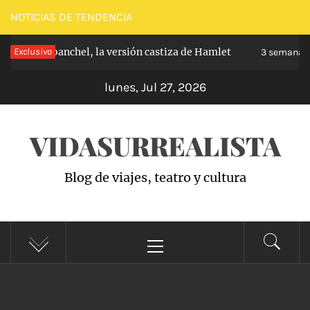
Saltar
NOTICIAS DE TENDENCIA
al
ipe de Carabanchel, la versión castiza de Hamlet
Exclusivo
contenido
3 semanas 
lunes, Jul 27, 2026
VIDASURREALISTA
Blog de viajes, teatro y cultura
Menú
principal