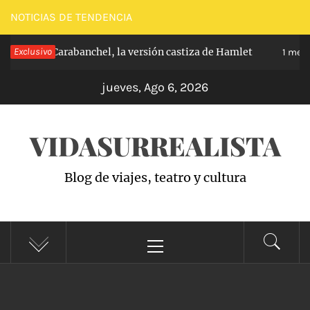
Saltar
NOTICIAS DE TENDENCIA
al
ríncipe de Carabanchel, la versión castiza de Hamlet
Exclusivo
contenido
1 mes h
jueves, Ago 6, 2026
VIDASURREALISTA
Blog de viajes, teatro y cultura
Menú
principal