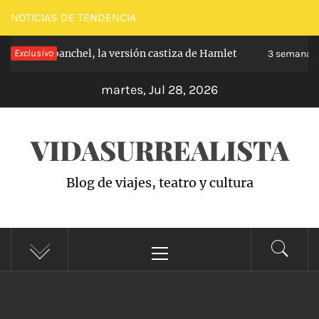
Saltar
NOTICIAS DE TENDENCIA
al
ipe de Carabanchel, la versión castiza de Hamlet
Exclusivo
contenido
3 semanas 
martes, Jul 28, 2026
VIDASURREALISTA
Blog de viajes, teatro y cultura
Menú
principal