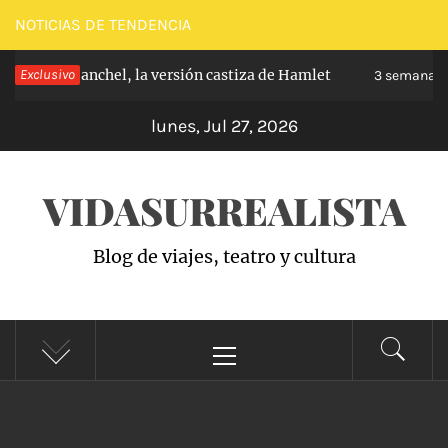
Saltar
NOTICIAS DE TENDENCIA
al
pe de Carabanchel, la versión castiza de Hamlet
Exclusivo
contenido
3 semanas h
lunes, Jul 27, 2026
VIDASURREALISTA
Blog de viajes, teatro y cultura
Menú
principal