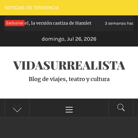
Saltar
NOTICIAS DE TENDENCIA
al
 Carabanchel, la versión castiza de Hamlet
Exclusivo
contenido
3 semanas hace
domingo, Jul 26, 2026
VIDASURREALISTA
Blog de viajes, teatro y cultura
Menú
principal