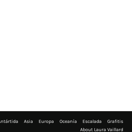
Antártida
Asia
Europa
Oceanía
Escalada
Grafitis
About Laura Vaillard