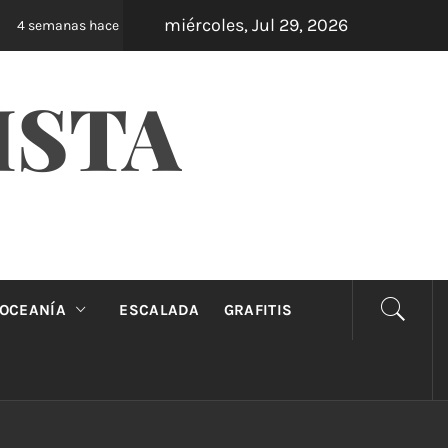
miércoles, Jul 29, 2026
Oveja Negra: el unipersonal que se ríe de los m
4 semanas hace
ISTA
OCEANÍA
ESCALADA
GRAFITIS