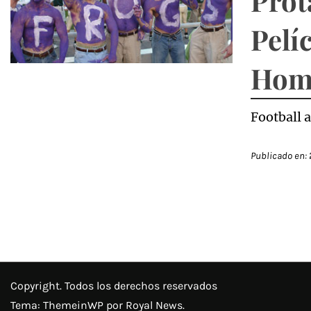
Prot
Pelí
Hom
Football 
Publicado en:
Copyright. Todos los derechos reservados
Tema:
ThemeinWP
por Royal News.