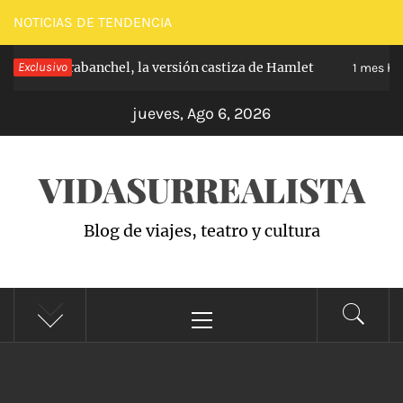
Saltar
NOTICIAS DE TENDENCIA
al
ncipe de Carabanchel, la versión castiza de Hamlet
Exclusivo
contenido
1 mes hac
jueves, Ago 6, 2026
VIDASURREALISTA
Blog de viajes, teatro y cultura
Menú
principal