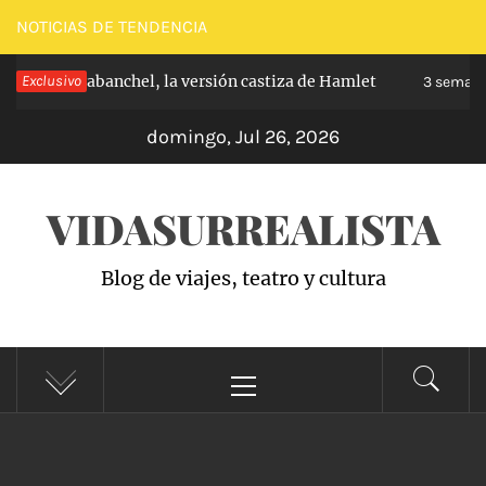
Saltar
NOTICIAS DE TENDENCIA
al
ncipe de Carabanchel, la versión castiza de Hamlet
Exclusivo
contenido
3 semana
domingo, Jul 26, 2026
VIDASURREALISTA
Blog de viajes, teatro y cultura
Menú
principal