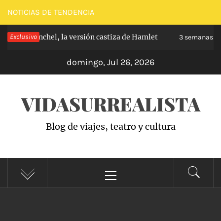
Saltar
NOTICIAS DE TENDENCIA
al
e de Carabanchel, la versión castiza de Hamlet
Exclusivo
contenido
3 semanas ha
domingo, Jul 26, 2026
VIDASURREALISTA
Blog de viajes, teatro y cultura
Menú
principal