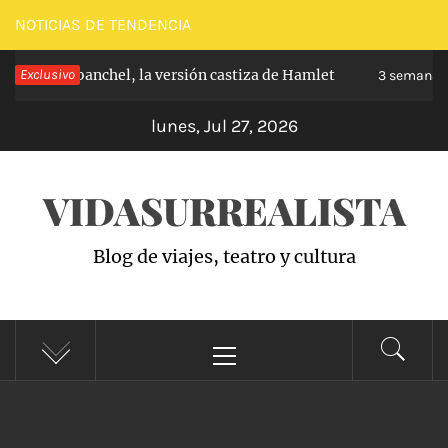
Saltar
NOTICIAS DE TENDENCIA
al
ipe de Carabanchel, la versión castiza de Hamlet
Exclusivo
contenido
3 semanas 
lunes, Jul 27, 2026
VIDASURREALISTA
Blog de viajes, teatro y cultura
Menú
principal