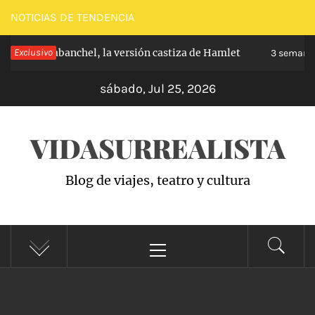
Saltar
NOTICIAS DE TENDENCIA
al
ipe de Carabanchel, la versión castiza de Hamlet
Exclusivo
contenido
3 semanas
sábado, Jul 25, 2026
VIDASURREALISTA
Blog de viajes, teatro y cultura
Menú
principal